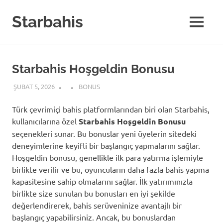
Skip
to
Starbahis
MENU
content
Starbahis Hoşgeldin Bonusu
ŞUBAT 5, 2026
BONUS
Türk çevrimiçi bahis platformlarından biri olan Starbahis,
kullanıcılarına özel
Starbahis Hoşgeldin Bonusu
seçenekleri sunar. Bu bonuslar yeni üyelerin sitedeki
deneyimlerine keyifli bir başlangıç yapmalarını sağlar.
Hoşgeldin bonusu, genellikle ilk para yatırma işlemiyle
birlikte verilir ve bu, oyuncuların daha fazla bahis yapma
kapasitesine sahip olmalarını sağlar. İlk yatırımınızla
birlikte size sunulan bu bonusları en iyi şekilde
değerlendirerek, bahis serüveninize avantajlı bir
başlangıç yapabilirsiniz. Ancak, bu bonuslardan