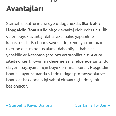
Avantajları
Starbahis platformuna üye olduğunuzda,
Starbahis
Hoşgeldin Bonusu
ile birçok avantaj elde edersiniz. İlk
ve en büyük avantaj, daha fazla bahis yapabilme
kapasitesidir. Bu bonus sayesinde, kendi yatırımınızın
üzerine ekstra bonus alarak daha büyük bahisler
yapabilir ve kazanma şansınızı arttırabilirsiniz. Ayrıca,
sitedeki çeşitli oyunları deneme şansı elde edersiniz. Bu
da yeni başlayanlar için büyük bir fırsat sunar. Hoşgeldin
bonusu, aynı zamanda sitedeki diğer promosyonlar ve
bonuslar hakkında bilgi sahibi olmanız için de iyi bir
başlangıçtır.
Previous
Next
Yazı
Starbahis Kayıp Bonusu
Starbahis Twitter
Post:
Post: