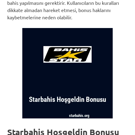
bahis yapılmasını gerektirir. Kullanıcıların bu kuralları
dikkate almadan hareket etmesi, bonus haklarını
kaybetmelerine neden olabilir.
Starbahis Hoşgeldin Bonusu