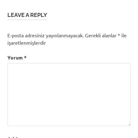
gezinmesi
LEAVE A REPLY
E-posta adresiniz yayınlanmayacak.
Gerekli alanlar
*
ile
işaretlenmişlerdir
Yorum
*