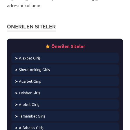
adresini kullanın.
ÖNERILEN SITELER
Önerilen Siteler
➤ Ajaxbet Giriş
➤ Sheratonking Giriş
➤ Acarbet Giriş
➤ Orisbet Giriş
➤ Alobet Giriş
➤ Tamambet Giriş
➤ Alfabahis Giriş