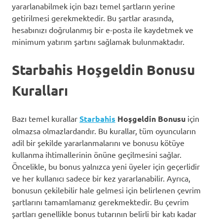
yararlanabilmek için bazı temel şartların yerine
getirilmesi gerekmektedir. Bu şartlar arasında,
hesabınızı doğrulanmış bir e-posta ile kaydetmek ve
minimum yatırım şartını sağlamak bulunmaktadır.
Starbahis Hoşgeldin Bonusu
Kuralları
Bazı temel kurallar
Starbahis
Hoşgeldin Bonusu
için
olmazsa olmazlardandır. Bu kurallar, tüm oyuncuların
adil bir şekilde yararlanmalarını ve bonusu kötüye
kullanma ihtimallerinin önüne geçilmesini sağlar.
Öncelikle, bu bonus yalnızca yeni üyeler için geçerlidir
ve her kullanıcı sadece bir kez yararlanabilir. Ayrıca,
bonusun çekilebilir hale gelmesi için belirlenen çevrim
şartlarını tamamlamanız gerekmektedir. Bu çevrim
şartları genellikle bonus tutarının belirli bir katı kadar