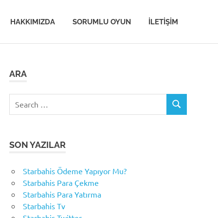
HAKKIMIZDA
SORUMLU OYUN
İLETIŞIM
ARA
Search
SEARCH
for:
SON YAZILAR
Starbahis Ödeme Yapıyor Mu?
Starbahis Para Çekme
Starbahis Para Yatırma
Starbahis Tv
Starbahis Twitter