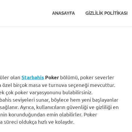
ANASAYFA
GIZLILIK POLITIKASI
püler olan
bölümü, poker severler
Starbahis
Poker
na özel birçok masa ve turnuva seçeneği mevcuttur.
 çok poker varyasyonunu bulabilirsiniz.
li bahis seviyeleri sunar, böylece hem yeni başlayanlar
lanır. Ayrıca, kullanıcıların güvenliği ve gizliliği en
rinin korunduğundan emin olabilirler. Poker
süreci oldukça hızlı ve kolaydır.