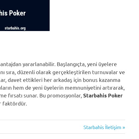
antajdan yararlanabilir. Başlangıçta, yeni üyelere
ı sıra, düzenli olarak gerçekleştirilen turnuvalar ve
ar, davet ettikleri her arkadaş için bonus kazanma
ların hem de yeni üyelerin memnuniyetini artırarak,
me fırsatı sunar. Bu promosyonlar,
Starbahis Poker
r faktördür.
Next
Starbahis İletişim
Post: