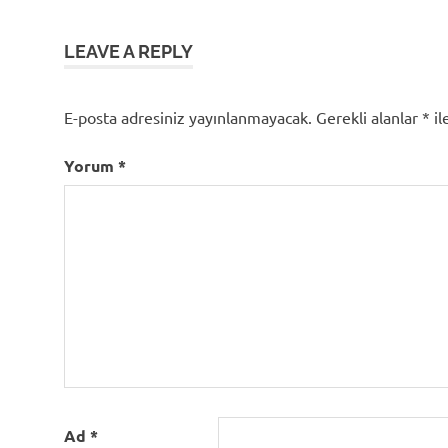
gezinmesi
LEAVE A REPLY
E-posta adresiniz yayınlanmayacak.
Gerekli alanlar
*
il
Yorum
*
Ad
*